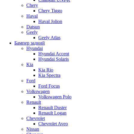
Chery
Chery Tiggo
Haval
Haval Jolion
Datsun
Geely
Geely Atlas
Бампер задний
Hyundai
Hyundai Accent
Hyundai Solaris
Kia
Kia Rio
Kia Spectra
Ford
Ford Focus
Volkswagen
Volkswagen Polo
Renault
Renault Duster
Renault Logan
Chevrolet
Chevrolet Aveo
Nissan