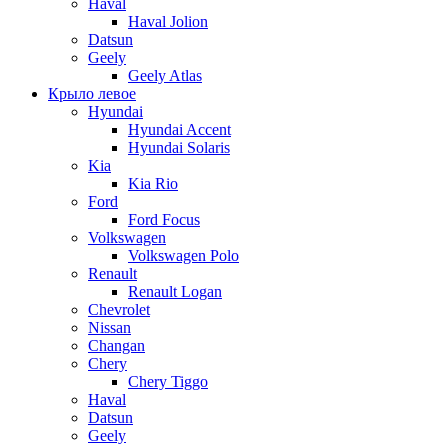
Haval
Haval Jolion
Datsun
Geely
Geely Atlas
Крыло левое
Hyundai
Hyundai Accent
Hyundai Solaris
Kia
Kia Rio
Ford
Ford Focus
Volkswagen
Volkswagen Polo
Renault
Renault Logan
Chevrolet
Nissan
Changan
Chery
Chery Tiggo
Haval
Datsun
Geely