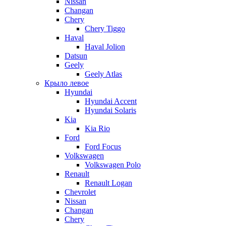
Nissan
Changan
Chery
Chery Tiggo
Haval
Haval Jolion
Datsun
Geely
Geely Atlas
Крыло левое
Hyundai
Hyundai Accent
Hyundai Solaris
Kia
Kia Rio
Ford
Ford Focus
Volkswagen
Volkswagen Polo
Renault
Renault Logan
Chevrolet
Nissan
Changan
Chery