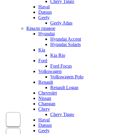
Chery Tiggo
Haval
Datsun
Geely
Geely Atlas
Крыло правое
Hyundai
Hyundai Accent
Hyundai Solaris
Kia
Kia Rio
Ford
Ford Focus
Volkswagen
Volkswagen Polo
Renault
Renault Logan
Chevrolet
Nissan
Changan
Chery
Chery Tiggo
Haval
Datsun
Geely