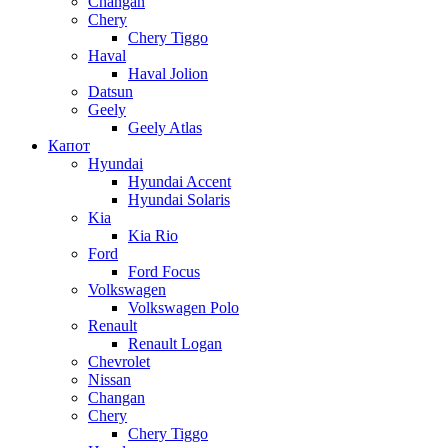
Changan
Chery
Chery Tiggo
Haval
Haval Jolion
Datsun
Geely
Geely Atlas
Капот
Hyundai
Hyundai Accent
Hyundai Solaris
Kia
Kia Rio
Ford
Ford Focus
Volkswagen
Volkswagen Polo
Renault
Renault Logan
Chevrolet
Nissan
Changan
Chery
Chery Tiggo