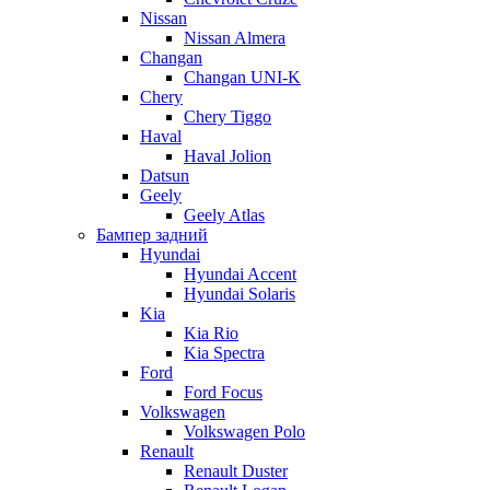
Nissan
Nissan Almera
Changan
Changan UNI-K
Chery
Chery Tiggo
Haval
Haval Jolion
Datsun
Geely
Geely Atlas
Бампер задний
Hyundai
Hyundai Accent
Hyundai Solaris
Kia
Kia Rio
Kia Spectra
Ford
Ford Focus
Volkswagen
Volkswagen Polo
Renault
Renault Duster