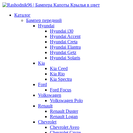
Каталог
Бампер передний
Hyundai
Hyundai i30
Hyundai Accent
Hyundai Creta
Hyundai Elantra
Hyundai Getz
Hyundai Solaris
Kia
Kia Ceed
Kia Rio
Kia Spectra
Ford
Ford Focus
Volkswagen
Volkswagen Polo
Renault
Renault Duster
Renault Logan
Chevrolet
Chevrolet Aveo
Chevrolet Cruze