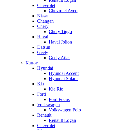
Renault Logan
Chevrolet
Chevrolet Aveo
Nissan
Changan
Chery
Chery Tiggo
Haval
Haval Jolion
Datsun
Geely
Geely Atlas
Капот
Hyundai
Hyundai Accent
Hyundai Solaris
Kia
Kia Rio
Ford
Ford Focus
Volkswagen
Volkswagen Polo
Renault
Renault Logan
Chevrolet