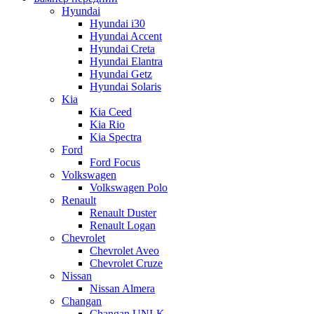
Hyundai
Hyundai i30
Hyundai Accent
Hyundai Creta
Hyundai Elantra
Hyundai Getz
Hyundai Solaris
Kia
Kia Ceed
Kia Rio
Kia Spectra
Ford
Ford Focus
Volkswagen
Volkswagen Polo
Renault
Renault Duster
Renault Logan
Chevrolet
Chevrolet Aveo
Chevrolet Cruze
Nissan
Nissan Almera
Changan
Changan UNI-K