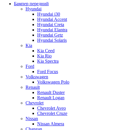
Бампер передний
Hyundai
Hyundai i30
Hyundai Accent
Hyundai Creta
Hyundai Elantra
Hyundai Getz
Hyundai Solaris
Kia
Kia Ceed
Kia Rio
Kia Spectra
Ford
Ford Focus
Volkswagen
Volkswagen Polo
Renault
Renault Duster
Renault Logan
Chevrolet
Chevrolet Aveo
Chevrolet Cruze
Nissan
Nissan Almera
Changan