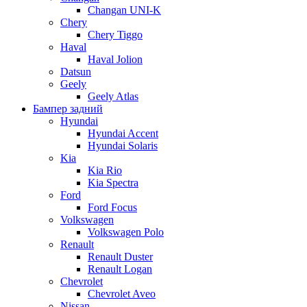
Changan UNI-K
Chery
Chery Tiggo
Haval
Haval Jolion
Datsun
Geely
Geely Atlas
Бампер задний
Hyundai
Hyundai Accent
Hyundai Solaris
Kia
Kia Rio
Kia Spectra
Ford
Ford Focus
Volkswagen
Volkswagen Polo
Renault
Renault Duster
Renault Logan
Chevrolet
Chevrolet Aveo
Nissan