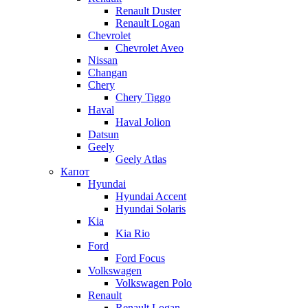
Renault Duster
Renault Logan
Chevrolet
Chevrolet Aveo
Nissan
Changan
Chery
Chery Tiggo
Haval
Haval Jolion
Datsun
Geely
Geely Atlas
Капот
Hyundai
Hyundai Accent
Hyundai Solaris
Kia
Kia Rio
Ford
Ford Focus
Volkswagen
Volkswagen Polo
Renault
Renault Logan