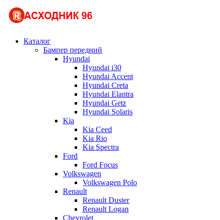
Каталог
Бампер передний
Hyundai
Hyundai i30
Hyundai Accent
Hyundai Creta
Hyundai Elantra
Hyundai Getz
Hyundai Solaris
Kia
Kia Ceed
Kia Rio
Kia Spectra
Ford
Ford Focus
Volkswagen
Volkswagen Polo
Renault
Renault Duster
Renault Logan
Chevrolet