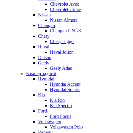
Chevrolet Aveo
Chevrolet Cruze
Nissan
Nissan Almera
Changan
Changan UNI-K
Chery
Chery Tiggo
Haval
Haval Jolion
Datsun
Geely
Geely Atlas
Бампер задний
Hyundai
Hyundai Accent
Hyundai Solaris
Kia
Kia Rio
Kia Spectra
Ford
Ford Focus
Volkswagen
Volkswagen Polo
Renault