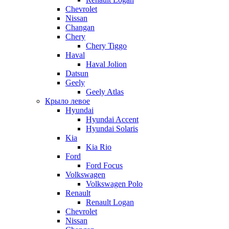
Chevrolet
Nissan
Changan
Chery
Chery Tiggo
Haval
Haval Jolion
Datsun
Geely
Geely Atlas
Крыло левое
Hyundai
Hyundai Accent
Hyundai Solaris
Kia
Kia Rio
Ford
Ford Focus
Volkswagen
Volkswagen Polo
Renault
Renault Logan
Chevrolet
Nissan