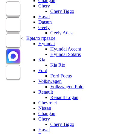
Changan
Chery
Chery Tiggo
Haval
Datsun
Geely
Geely Atlas
Крыло правое
Hyundai
Hyundai Accent
Hyundai Solaris
Kia
Kia Rio
Ford
Ford Focus
Volkswagen
Volkswagen Polo
Renault
Renault Logan
Chevrolet
Nissan
Changan
Chery
Chery Tiggo
Haval