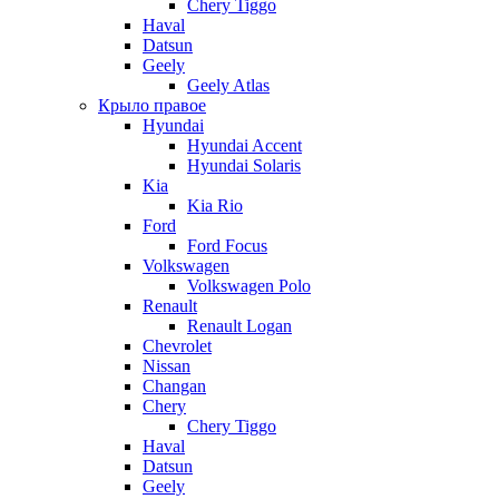
Chery Tiggo
Haval
Datsun
Geely
Geely Atlas
Крыло правое
Hyundai
Hyundai Accent
Hyundai Solaris
Kia
Kia Rio
Ford
Ford Focus
Volkswagen
Volkswagen Polo
Renault
Renault Logan
Chevrolet
Nissan
Changan
Chery
Chery Tiggo
Haval
Datsun
Geely