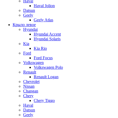
Haval
Haval Jolion
Datsun
Geely
Geely Atlas
Крыло левое
Hyundai
Hyundai Accent
Hyundai Solaris
Kia
Kia Rio
Ford
Ford Focus
Volkswagen
Volkswagen Polo
Renault
Renault Logan
Chevrolet
Nissan
Changan
Chery
Chery Tiggo
Haval
Datsun
Geely