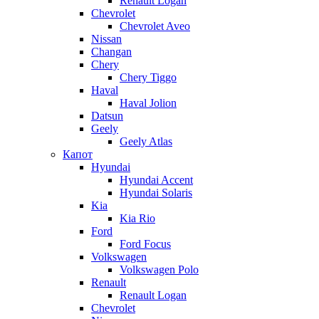
Renault Logan
Chevrolet
Chevrolet Aveo
Nissan
Changan
Chery
Chery Tiggo
Haval
Haval Jolion
Datsun
Geely
Geely Atlas
Капот
Hyundai
Hyundai Accent
Hyundai Solaris
Kia
Kia Rio
Ford
Ford Focus
Volkswagen
Volkswagen Polo
Renault
Renault Logan
Chevrolet