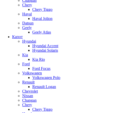
Changan
Chery
Chery Tiggo
Haval
Haval Jolion
Datsun
Geely
Geely Atlas
Капот
Hyundai
Hyundai Accent
Hyundai Solaris
Kia
Kia Rio
Ford
Ford Focus
Volkswagen
Volkswagen Polo
Renault
Renault Logan
Chevrolet
Nissan
Changan
Chery
Chery Tiggo