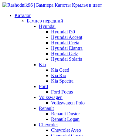
Каталог
Бампер передний
Hyundai
Hyundai i30
Hyundai Accent
Hyundai Creta
Hyundai Elantra
Hyundai Getz
Hyundai Solaris
Kia
Kia Ceed
Kia Rio
Kia Spectra
Ford
Ford Focus
Volkswagen
Volkswagen Polo
Renault
Renault Duster
Renault Logan
Chevrolet
Chevrolet Aveo
Chevrolet Cruze