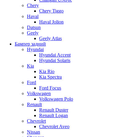
Chery
Chery Tiggo
Haval
Haval Jolion
Datsun
Geely
Geely Atlas
Бампер задний
Hyundai
Hyundai Accent
Hyundai Solaris
Kia
Kia Rio
Kia Spectra
Ford
Ford Focus
Volkswagen
Volkswagen Polo
Renault
Renault Duster
Renault Logan
Chevrolet
Chevrolet Aveo
Nissan