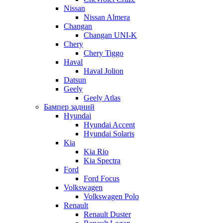
Nissan
Nissan Almera
Changan
Changan UNI-K
Chery
Chery Tiggo
Haval
Haval Jolion
Datsun
Geely
Geely Atlas
Бампер задний
Hyundai
Hyundai Accent
Hyundai Solaris
Kia
Kia Rio
Kia Spectra
Ford
Ford Focus
Volkswagen
Volkswagen Polo
Renault
Renault Duster