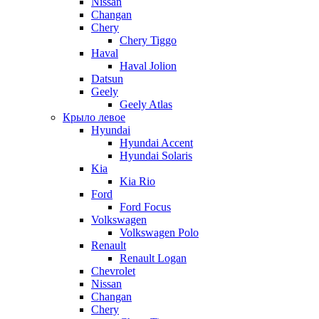
Nissan
Changan
Chery
Chery Tiggo
Haval
Haval Jolion
Datsun
Geely
Geely Atlas
Крыло левое
Hyundai
Hyundai Accent
Hyundai Solaris
Kia
Kia Rio
Ford
Ford Focus
Volkswagen
Volkswagen Polo
Renault
Renault Logan
Chevrolet
Nissan
Changan
Chery