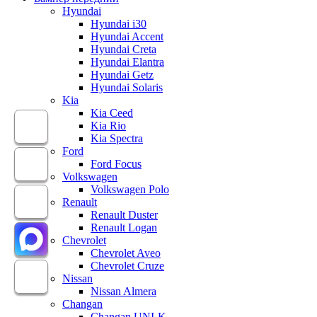
Hyundai
Hyundai i30
Hyundai Accent
Hyundai Creta
Hyundai Elantra
Hyundai Getz
Hyundai Solaris
Kia
Kia Ceed
Kia Rio
Kia Spectra
Ford
Ford Focus
Volkswagen
Volkswagen Polo
Renault
Renault Duster
Renault Logan
Chevrolet
Chevrolet Aveo
Chevrolet Cruze
Nissan
Nissan Almera
Changan
Changan UNI-K