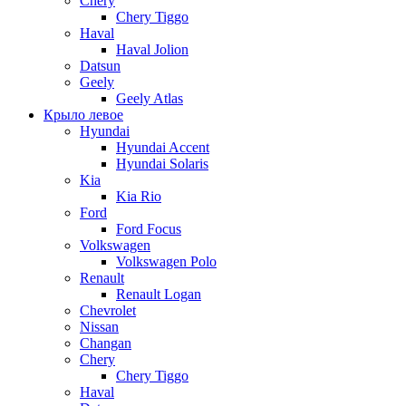
Chery
Chery Tiggo
Haval
Haval Jolion
Datsun
Geely
Geely Atlas
Крыло левое
Hyundai
Hyundai Accent
Hyundai Solaris
Kia
Kia Rio
Ford
Ford Focus
Volkswagen
Volkswagen Polo
Renault
Renault Logan
Chevrolet
Nissan
Changan
Chery
Chery Tiggo
Haval