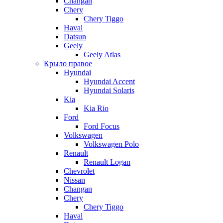
Changan
Chery
Chery Tiggo
Haval
Datsun
Geely
Geely Atlas
Крыло правое
Hyundai
Hyundai Accent
Hyundai Solaris
Kia
Kia Rio
Ford
Ford Focus
Volkswagen
Volkswagen Polo
Renault
Renault Logan
Chevrolet
Nissan
Changan
Chery
Chery Tiggo
Haval