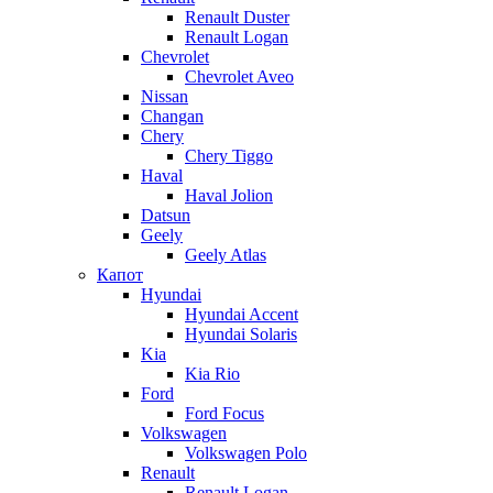
Renault Duster
Renault Logan
Chevrolet
Chevrolet Aveo
Nissan
Changan
Chery
Chery Tiggo
Haval
Haval Jolion
Datsun
Geely
Geely Atlas
Капот
Hyundai
Hyundai Accent
Hyundai Solaris
Kia
Kia Rio
Ford
Ford Focus
Volkswagen
Volkswagen Polo
Renault
Renault Logan