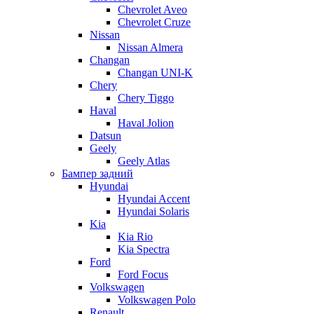
Chevrolet Aveo
Chevrolet Cruze
Nissan
Nissan Almera
Changan
Changan UNI-K
Chery
Chery Tiggo
Haval
Haval Jolion
Datsun
Geely
Geely Atlas
Бампер задний
Hyundai
Hyundai Accent
Hyundai Solaris
Kia
Kia Rio
Kia Spectra
Ford
Ford Focus
Volkswagen
Volkswagen Polo
Renault