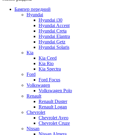
Бампер передний
Hyundai
Hyundai i30
Hyundai Accent
Hyundai Creta
Hyundai Elantra
Hyundai Getz
Hyundai Solaris
Kia
Kia Ceed
Kia Rio
Kia Spectra
Ford
Ford Focus
Volkswagen
Volkswagen Polo
Renault
Renault Duster
Renault Logan
Chevrolet
Chevrolet Aveo
Chevrolet Cruze
Nissan
Nissan Almera