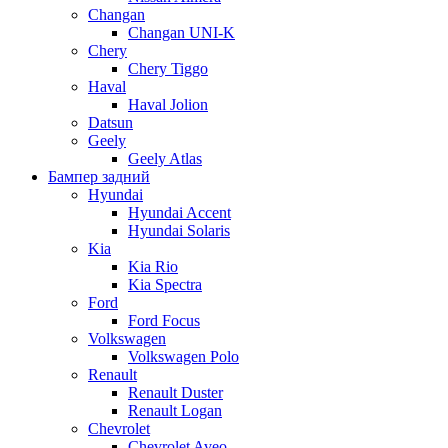
Changan
Changan UNI-K
Chery
Chery Tiggo
Haval
Haval Jolion
Datsun
Geely
Geely Atlas
Бампер задний
Hyundai
Hyundai Accent
Hyundai Solaris
Kia
Kia Rio
Kia Spectra
Ford
Ford Focus
Volkswagen
Volkswagen Polo
Renault
Renault Duster
Renault Logan
Chevrolet
Chevrolet Aveo