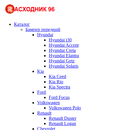
Каталог
Бампер передний
Hyundai
Hyundai i30
Hyundai Accent
Hyundai Creta
Hyundai Elantra
Hyundai Getz
Hyundai Solaris
Kia
Kia Ceed
Kia Rio
Kia Spectra
Ford
Ford Focus
Volkswagen
Volkswagen Polo
Renault
Renault Duster
Renault Logan
Chevrolet