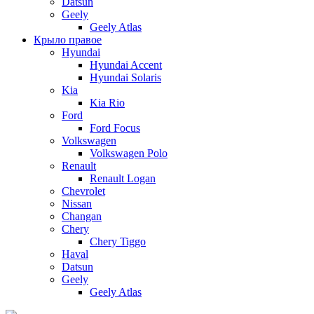
Datsun
Geely
Geely Atlas
Крыло правое
Hyundai
Hyundai Accent
Hyundai Solaris
Kia
Kia Rio
Ford
Ford Focus
Volkswagen
Volkswagen Polo
Renault
Renault Logan
Chevrolet
Nissan
Changan
Chery
Chery Tiggo
Haval
Datsun
Geely
Geely Atlas