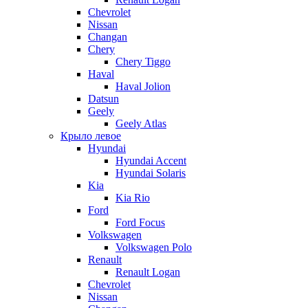
Chevrolet
Nissan
Changan
Chery
Chery Tiggo
Haval
Haval Jolion
Datsun
Geely
Geely Atlas
Крыло левое
Hyundai
Hyundai Accent
Hyundai Solaris
Kia
Kia Rio
Ford
Ford Focus
Volkswagen
Volkswagen Polo
Renault
Renault Logan
Chevrolet
Nissan