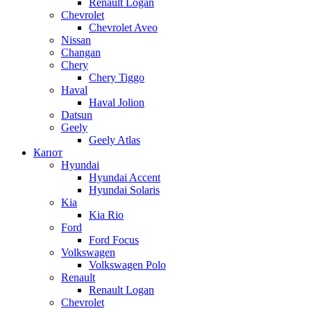
Renault Logan
Chevrolet
Chevrolet Aveo
Nissan
Changan
Chery
Chery Tiggo
Haval
Haval Jolion
Datsun
Geely
Geely Atlas
Капот
Hyundai
Hyundai Accent
Hyundai Solaris
Kia
Kia Rio
Ford
Ford Focus
Volkswagen
Volkswagen Polo
Renault
Renault Logan
Chevrolet