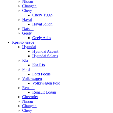
Nissan
Changan
Chery
Chery Tiggo
Haval
Haval Jolion
Datsun
Geely
Geely Atlas
Крыло левое
Hyundai
Hyundai Accent
Hyundai Solaris
Kia
Kia Rio
Ford
Ford Focus
Volkswagen
Volkswagen Polo
Renault
Renault Logan
Chevrolet
Nissan
Changan
Chery