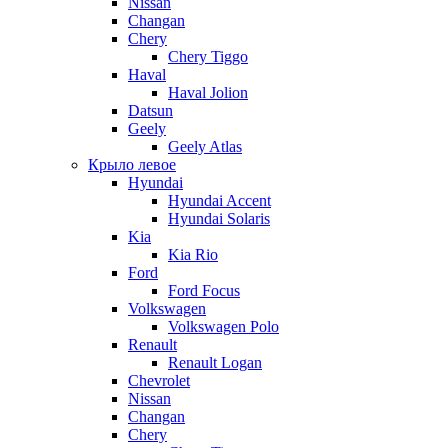
Nissan
Changan
Chery
Chery Tiggo
Haval
Haval Jolion
Datsun
Geely
Geely Atlas
Крыло левое
Hyundai
Hyundai Accent
Hyundai Solaris
Kia
Kia Rio
Ford
Ford Focus
Volkswagen
Volkswagen Polo
Renault
Renault Logan
Chevrolet
Nissan
Changan
Chery