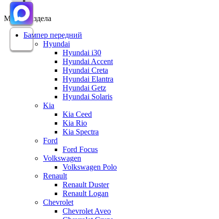
Меню раздела
Бампер передний
Hyundai
Hyundai i30
Hyundai Accent
Hyundai Creta
Hyundai Elantra
Hyundai Getz
Hyundai Solaris
Kia
Kia Ceed
Kia Rio
Kia Spectra
Ford
Ford Focus
Volkswagen
Volkswagen Polo
Renault
Renault Duster
Renault Logan
Chevrolet
Chevrolet Aveo