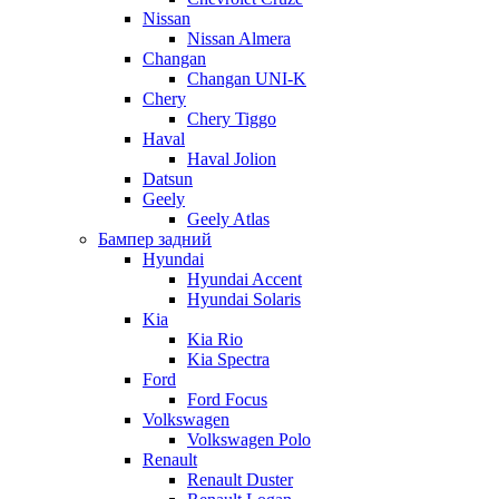
Nissan
Nissan Almera
Changan
Changan UNI-K
Chery
Chery Tiggo
Haval
Haval Jolion
Datsun
Geely
Geely Atlas
Бампер задний
Hyundai
Hyundai Accent
Hyundai Solaris
Kia
Kia Rio
Kia Spectra
Ford
Ford Focus
Volkswagen
Volkswagen Polo
Renault
Renault Duster