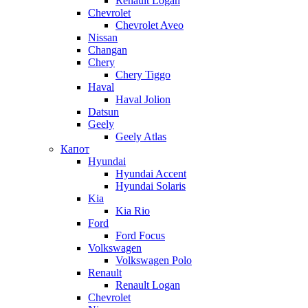
Renault Logan
Chevrolet
Chevrolet Aveo
Nissan
Changan
Chery
Chery Tiggo
Haval
Haval Jolion
Datsun
Geely
Geely Atlas
Капот
Hyundai
Hyundai Accent
Hyundai Solaris
Kia
Kia Rio
Ford
Ford Focus
Volkswagen
Volkswagen Polo
Renault
Renault Logan
Chevrolet