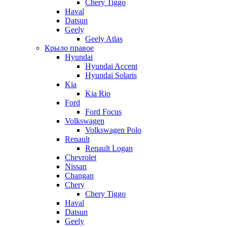
Chery Tiggo
Haval
Datsun
Geely
Geely Atlas
Крыло правое
Hyundai
Hyundai Accent
Hyundai Solaris
Kia
Kia Rio
Ford
Ford Focus
Volkswagen
Volkswagen Polo
Renault
Renault Logan
Chevrolet
Nissan
Changan
Chery
Chery Tiggo
Haval
Datsun
Geely