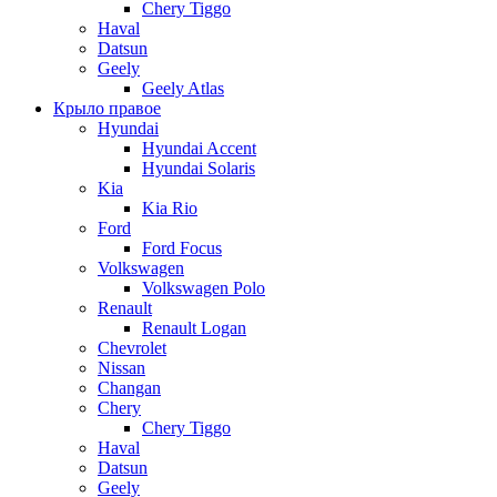
Chery Tiggo
Haval
Datsun
Geely
Geely Atlas
Крыло правое
Hyundai
Hyundai Accent
Hyundai Solaris
Kia
Kia Rio
Ford
Ford Focus
Volkswagen
Volkswagen Polo
Renault
Renault Logan
Chevrolet
Nissan
Changan
Chery
Chery Tiggo
Haval
Datsun
Geely