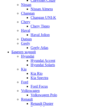
Chevrolet Cruze
Nissan
Nissan Almera
Changan
Changan UNI-K
Chery
Chery Tiggo
Haval
Haval Jolion
Datsun
Geely
Geely Atlas
Бампер задний
Hyundai
Hyundai Accent
Hyundai Solaris
Kia
Kia Rio
Kia Spectra
Ford
Ford Focus
Volkswagen
Volkswagen Polo
Renault
Renault Duster