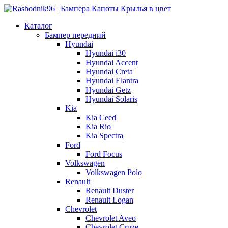
Каталог
Бампер передний
Hyundai
Hyundai i30
Hyundai Accent
Hyundai Creta
Hyundai Elantra
Hyundai Getz
Hyundai Solaris
Kia
Kia Ceed
Kia Rio
Kia Spectra
Ford
Ford Focus
Volkswagen
Volkswagen Polo
Renault
Renault Duster
Renault Logan
Chevrolet
Chevrolet Aveo
Chevrolet Cruze