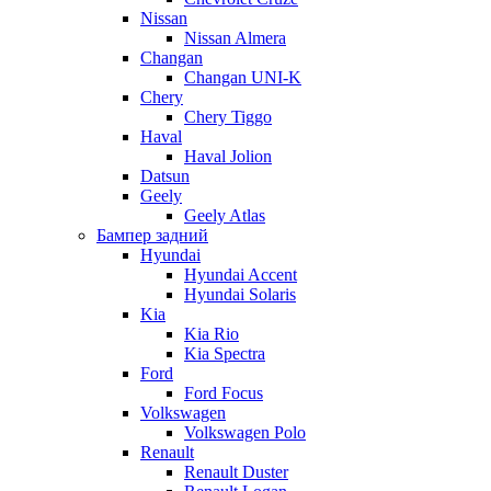
Nissan
Nissan Almera
Changan
Changan UNI-K
Chery
Chery Tiggo
Haval
Haval Jolion
Datsun
Geely
Geely Atlas
Бампер задний
Hyundai
Hyundai Accent
Hyundai Solaris
Kia
Kia Rio
Kia Spectra
Ford
Ford Focus
Volkswagen
Volkswagen Polo
Renault
Renault Duster