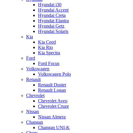
Hyundai i30
Hyundai Accent
Hyundai Creta
Hyundai Elantra
Hyundai Getz
Hyundai Solaris
Kia
Kia Ceed
Kia Rio
Kia Spectra
Ford
Ford Focus
Volkswagen
Volkswagen Polo
Renault
Renault Duster
Renault Logan
Chevrolet
Chevrolet Aveo
Chevrolet Cruze
Nissan
Nissan Almera
Changan
Changan UNI-K
Chery