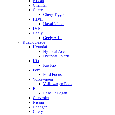
Nissan
Changan
Chery
Chery Tiggo
Haval
Haval Jolion
Datsun
Geely
Geely Atlas
Крыло левое
Hyundai
Hyundai Accent
Hyundai Solaris
Kia
Kia Rio
Ford
Ford Focus
Volkswagen
Volkswagen Polo
Renault
Renault Logan
Chevrolet
Nissan
Changan
Chery