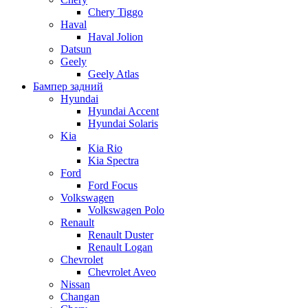
Chery Tiggo
Haval
Haval Jolion
Datsun
Geely
Geely Atlas
Бампер задний
Hyundai
Hyundai Accent
Hyundai Solaris
Kia
Kia Rio
Kia Spectra
Ford
Ford Focus
Volkswagen
Volkswagen Polo
Renault
Renault Duster
Renault Logan
Chevrolet
Chevrolet Aveo
Nissan
Changan