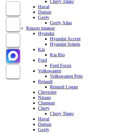
Chery Tiggo
Haval
Datsun
Geely
Geely Atlas
Крыло правое
Hyundai
Hyundai Accent
Hyundai Solaris
Kia
Kia Rio
Ford
Ford Focus
Volkswagen
Volkswagen Polo
Renault
Renault Logan
Chevrolet
Nissan
Changan
Chery
Chery Tiggo
Haval
Datsun
Geely