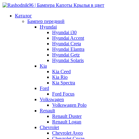
Каталог
Бампер передний
Hyundai
Hyundai i30
Hyundai Accent
Hyundai Creta
Hyundai Elantra
Hyundai Getz
Hyundai Solaris
Kia
Kia Ceed
Kia Rio
Kia Spectra
Ford
Ford Focus
Volkswagen
Volkswagen Polo
Renault
Renault Duster
Renault Logan
Chevrolet
Chevrolet Aveo
Chevrolet Cruze