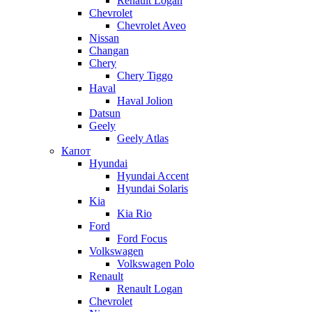
Renault Logan
Chevrolet
Chevrolet Aveo
Nissan
Changan
Chery
Chery Tiggo
Haval
Haval Jolion
Datsun
Geely
Geely Atlas
Капот
Hyundai
Hyundai Accent
Hyundai Solaris
Kia
Kia Rio
Ford
Ford Focus
Volkswagen
Volkswagen Polo
Renault
Renault Logan
Chevrolet