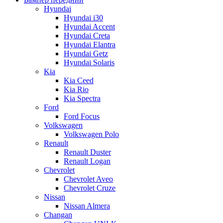
Hyundai
Hyundai i30
Hyundai Accent
Hyundai Creta
Hyundai Elantra
Hyundai Getz
Hyundai Solaris
Kia
Kia Ceed
Kia Rio
Kia Spectra
Ford
Ford Focus
Volkswagen
Volkswagen Polo
Renault
Renault Duster
Renault Logan
Chevrolet
Chevrolet Aveo
Chevrolet Cruze
Nissan
Nissan Almera
Changan