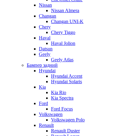
Nissan
Nissan Almera
Changan
Changan UNI-K
Chery
Chery Tiggo
Haval
Haval Jolion
Datsun
Geely
Geely Atlas
Бампер задний
Hyundai
Hyundai Accent
Hyundai Solaris
Kia
Kia Rio
Kia Spectra
Ford
Ford Focus
Volkswagen
Volkswagen Polo
Renault
Renault Duster