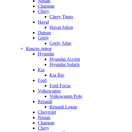
Nissan
Changan
Chery
Chery Tiggo
Haval
Haval Jolion
Datsun
Geely
Geely Atlas
Крыло левое
Hyundai
Hyundai Accent
Hyundai Solaris
Kia
Kia Rio
Ford
Ford Focus
Volkswagen
Volkswagen Polo
Renault
Renault Logan
Chevrolet
Nissan
Changan
Chery