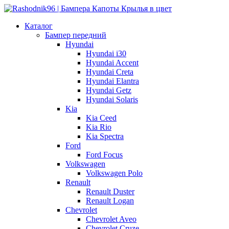
Каталог
Бампер передний
Hyundai
Hyundai i30
Hyundai Accent
Hyundai Creta
Hyundai Elantra
Hyundai Getz
Hyundai Solaris
Kia
Kia Ceed
Kia Rio
Kia Spectra
Ford
Ford Focus
Volkswagen
Volkswagen Polo
Renault
Renault Duster
Renault Logan
Chevrolet
Chevrolet Aveo
Chevrolet Cruze