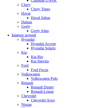
Changan UNI-K
Chery
Chery Tiggo
Haval
Haval Jolion
Datsun
Geely
Geely Atlas
Бампер задний
Hyundai
Hyundai Accent
Hyundai Solaris
Kia
Kia Rio
Kia Spectra
Ford
Ford Focus
Volkswagen
Volkswagen Polo
Renault
Renault Duster
Renault Logan
Chevrolet
Chevrolet Aveo
Nissan