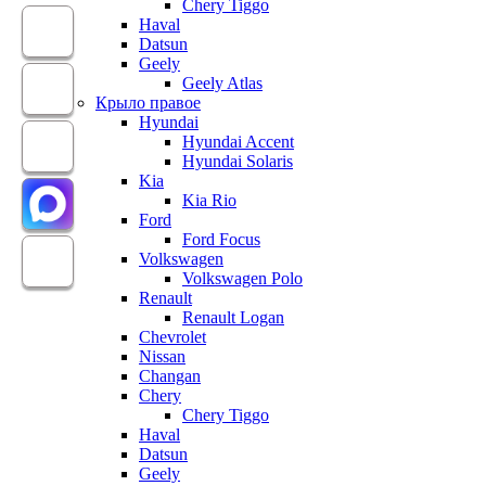
Chery Tiggo
Haval
Datsun
Geely
Geely Atlas
Крыло правое
Hyundai
Hyundai Accent
Hyundai Solaris
Kia
Kia Rio
Ford
Ford Focus
Volkswagen
Volkswagen Polo
Renault
Renault Logan
Chevrolet
Nissan
Changan
Chery
Chery Tiggo
Haval
Datsun
Geely