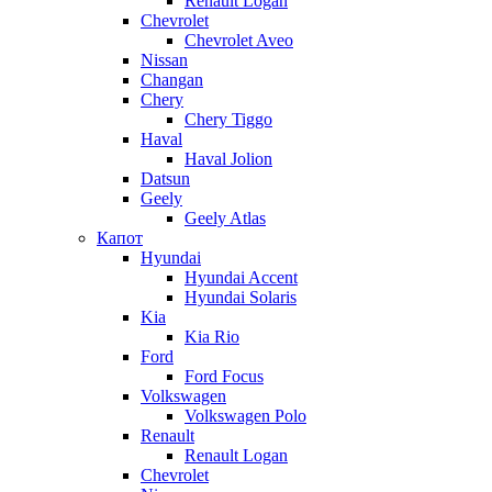
Renault Logan
Chevrolet
Chevrolet Aveo
Nissan
Changan
Chery
Chery Tiggo
Haval
Haval Jolion
Datsun
Geely
Geely Atlas
Капот
Hyundai
Hyundai Accent
Hyundai Solaris
Kia
Kia Rio
Ford
Ford Focus
Volkswagen
Volkswagen Polo
Renault
Renault Logan
Chevrolet