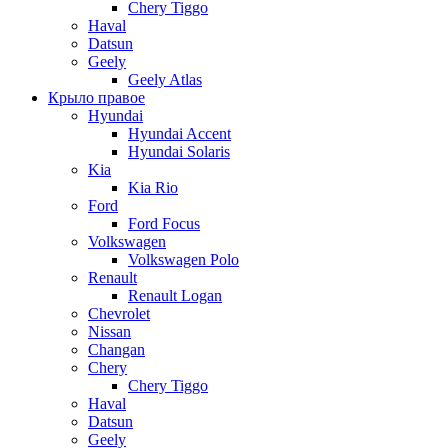
Chery Tiggo
Haval
Datsun
Geely
Geely Atlas
Крыло правое
Hyundai
Hyundai Accent
Hyundai Solaris
Kia
Kia Rio
Ford
Ford Focus
Volkswagen
Volkswagen Polo
Renault
Renault Logan
Chevrolet
Nissan
Changan
Chery
Chery Tiggo
Haval
Datsun
Geely