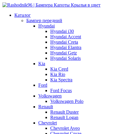
Каталог
Бампер передний
Hyundai
Hyundai i30
Hyundai Accent
Hyundai Creta
Hyundai Elantra
Hyundai Getz
Hyundai Solaris
Kia
Kia Ceed
Kia Rio
Kia Spectra
Ford
Ford Focus
Volkswagen
Volkswagen Polo
Renault
Renault Duster
Renault Logan
Chevrolet
Chevrolet Aveo
Chevrolet Cruze