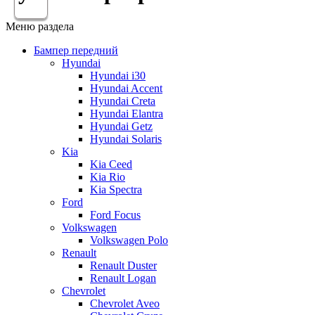
Меню раздела
Бампер передний
Hyundai
Hyundai i30
Hyundai Accent
Hyundai Creta
Hyundai Elantra
Hyundai Getz
Hyundai Solaris
Kia
Kia Ceed
Kia Rio
Kia Spectra
Ford
Ford Focus
Volkswagen
Volkswagen Polo
Renault
Renault Duster
Renault Logan
Chevrolet
Chevrolet Aveo