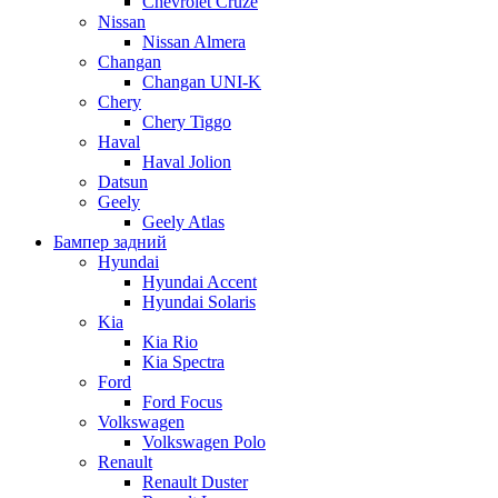
Chevrolet Cruze
Nissan
Nissan Almera
Changan
Changan UNI-K
Chery
Chery Tiggo
Haval
Haval Jolion
Datsun
Geely
Geely Atlas
Бампер задний
Hyundai
Hyundai Accent
Hyundai Solaris
Kia
Kia Rio
Kia Spectra
Ford
Ford Focus
Volkswagen
Volkswagen Polo
Renault
Renault Duster