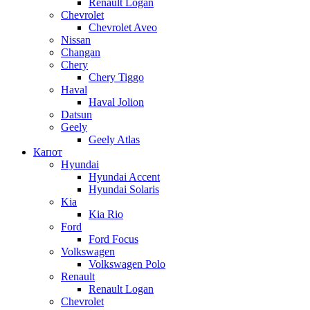
Renault Logan
Chevrolet
Chevrolet Aveo
Nissan
Changan
Chery
Chery Tiggo
Haval
Haval Jolion
Datsun
Geely
Geely Atlas
Капот
Hyundai
Hyundai Accent
Hyundai Solaris
Kia
Kia Rio
Ford
Ford Focus
Volkswagen
Volkswagen Polo
Renault
Renault Logan
Chevrolet