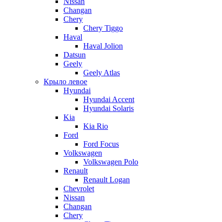
Nissan
Changan
Chery
Chery Tiggo
Haval
Haval Jolion
Datsun
Geely
Geely Atlas
Крыло левое
Hyundai
Hyundai Accent
Hyundai Solaris
Kia
Kia Rio
Ford
Ford Focus
Volkswagen
Volkswagen Polo
Renault
Renault Logan
Chevrolet
Nissan
Changan
Chery