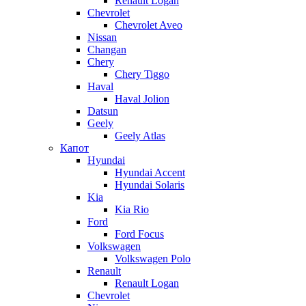
Renault Logan
Chevrolet
Chevrolet Aveo
Nissan
Changan
Chery
Chery Tiggo
Haval
Haval Jolion
Datsun
Geely
Geely Atlas
Капот
Hyundai
Hyundai Accent
Hyundai Solaris
Kia
Kia Rio
Ford
Ford Focus
Volkswagen
Volkswagen Polo
Renault
Renault Logan
Chevrolet