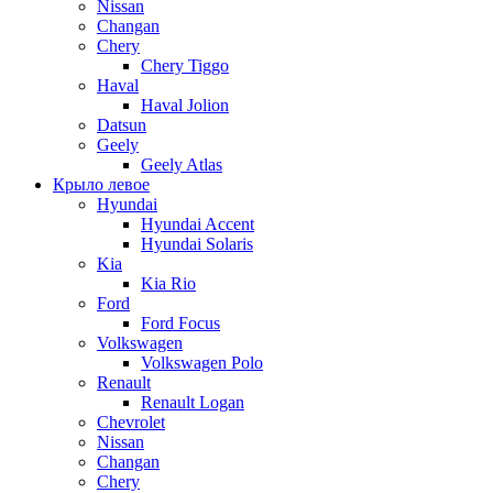
Nissan
Changan
Chery
Chery Tiggo
Haval
Haval Jolion
Datsun
Geely
Geely Atlas
Крыло левое
Hyundai
Hyundai Accent
Hyundai Solaris
Kia
Kia Rio
Ford
Ford Focus
Volkswagen
Volkswagen Polo
Renault
Renault Logan
Chevrolet
Nissan
Changan
Chery