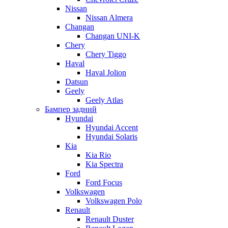
Nissan
Nissan Almera
Changan
Changan UNI-K
Chery
Chery Tiggo
Haval
Haval Jolion
Datsun
Geely
Geely Atlas
Бампер задний
Hyundai
Hyundai Accent
Hyundai Solaris
Kia
Kia Rio
Kia Spectra
Ford
Ford Focus
Volkswagen
Volkswagen Polo
Renault
Renault Duster