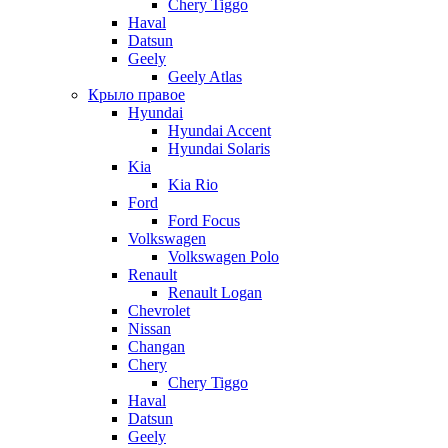
Chery Tiggo
Haval
Datsun
Geely
Geely Atlas
Крыло правое
Hyundai
Hyundai Accent
Hyundai Solaris
Kia
Kia Rio
Ford
Ford Focus
Volkswagen
Volkswagen Polo
Renault
Renault Logan
Chevrolet
Nissan
Changan
Chery
Chery Tiggo
Haval
Datsun
Geely