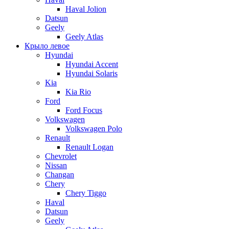
Haval Jolion
Datsun
Geely
Geely Atlas
Крыло левое
Hyundai
Hyundai Accent
Hyundai Solaris
Kia
Kia Rio
Ford
Ford Focus
Volkswagen
Volkswagen Polo
Renault
Renault Logan
Chevrolet
Nissan
Changan
Chery
Chery Tiggo
Haval
Datsun
Geely