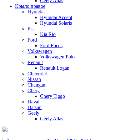
Geely Atlas
Крыло правое
Hyundai
Hyundai Accent
Hyundai Solaris
Kia
Kia Rio
Ford
Ford Focus
Volkswagen
Volkswagen Polo
Renault
Renault Logan
Chevrolet
Nissan
Changan
Chery
Chery Tiggo
Haval
Datsun
Geely
Geely Atlas