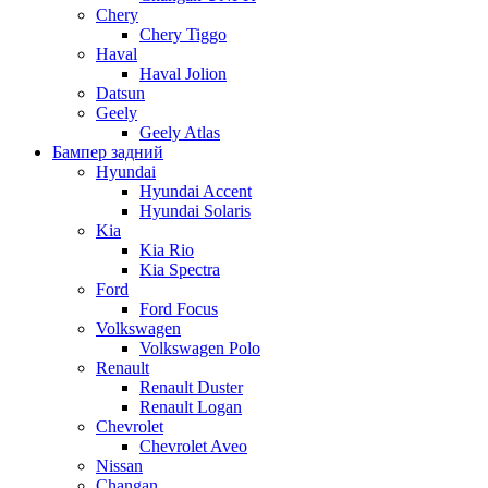
Chery
Chery Tiggo
Haval
Haval Jolion
Datsun
Geely
Geely Atlas
Бампер задний
Hyundai
Hyundai Accent
Hyundai Solaris
Kia
Kia Rio
Kia Spectra
Ford
Ford Focus
Volkswagen
Volkswagen Polo
Renault
Renault Duster
Renault Logan
Chevrolet
Chevrolet Aveo
Nissan
Changan