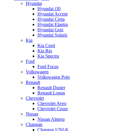
Hyundai
Hyundai i30
Hyundai Accent
Hyundai Creta
Hyundai Elantra
Hyundai Getz
Hyundai Solaris
Kia
Kia Ceed
Kia Rio
Kia Spectra
Ford
Ford Focus
Volkswagen
Volkswagen Polo
Renault
Renault Duster
Renault Logan
Chevrolet
Chevrolet Aveo
Chevrolet Cruze
Nissan
Nissan Almera
Changan
Changan UNI-K