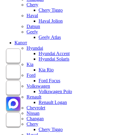
Chery
Chery Tiggo
Haval
Haval Jolion
Datsun
Geely
Geely Atlas
Капот
Hyundai
Hyundai Accent
Hyundai Solaris
Kia
Kia Rio
Ford
Ford Focus
Volkswagen
Volkswagen Polo
Renault
Renault Logan
Chevrolet
Nissan
Changan
Chery
Chery Tiggo
Haval