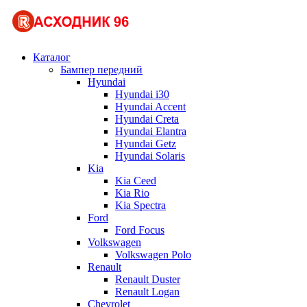
Каталог
Бампер передний
Hyundai
Hyundai i30
Hyundai Accent
Hyundai Creta
Hyundai Elantra
Hyundai Getz
Hyundai Solaris
Kia
Kia Ceed
Kia Rio
Kia Spectra
Ford
Ford Focus
Volkswagen
Volkswagen Polo
Renault
Renault Duster
Renault Logan
Chevrolet