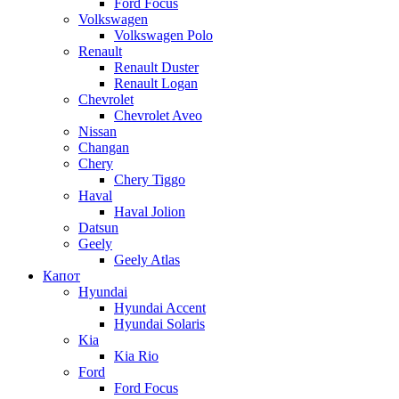
Ford Focus
Volkswagen
Volkswagen Polo
Renault
Renault Duster
Renault Logan
Chevrolet
Chevrolet Aveo
Nissan
Changan
Chery
Chery Tiggo
Haval
Haval Jolion
Datsun
Geely
Geely Atlas
Капот
Hyundai
Hyundai Accent
Hyundai Solaris
Kia
Kia Rio
Ford
Ford Focus