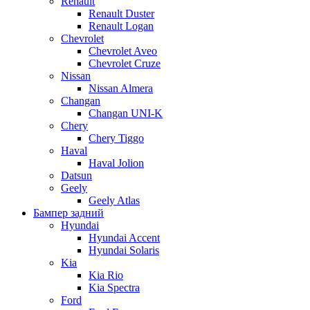
Renault
Renault Duster
Renault Logan
Chevrolet
Chevrolet Aveo
Chevrolet Cruze
Nissan
Nissan Almera
Changan
Changan UNI-K
Chery
Chery Tiggo
Haval
Haval Jolion
Datsun
Geely
Geely Atlas
Бампер задний
Hyundai
Hyundai Accent
Hyundai Solaris
Kia
Kia Rio
Kia Spectra
Ford