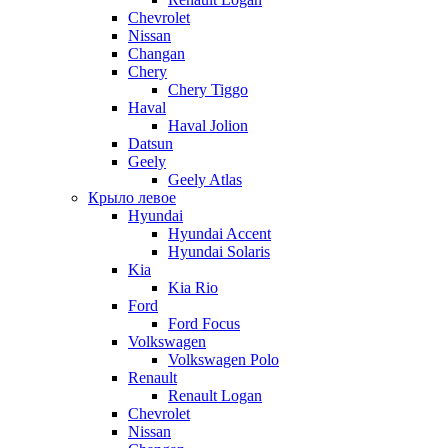
Chevrolet
Nissan
Changan
Chery
Chery Tiggo
Haval
Haval Jolion
Datsun
Geely
Geely Atlas
Крыло левое
Hyundai
Hyundai Accent
Hyundai Solaris
Kia
Kia Rio
Ford
Ford Focus
Volkswagen
Volkswagen Polo
Renault
Renault Logan
Chevrolet
Nissan