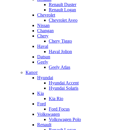
Renault Duster
Renault Logan
Chevrolet
Chevrolet Aveo
Nissan
Changan
Chery
Chery Tiggo
Haval
Haval Jolion
Datsun
Geely
Geely Atlas
Капот
Hyundai
Hyundai Accent
Hyundai Solaris
Kia
Kia Rio
Ford
Ford Focus
Volkswagen
Volkswagen Polo
Renault
Renault Logan