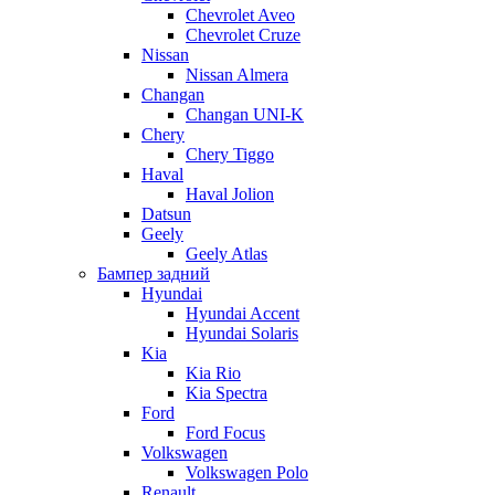
Chevrolet Aveo
Chevrolet Cruze
Nissan
Nissan Almera
Changan
Changan UNI-K
Chery
Chery Tiggo
Haval
Haval Jolion
Datsun
Geely
Geely Atlas
Бампер задний
Hyundai
Hyundai Accent
Hyundai Solaris
Kia
Kia Rio
Kia Spectra
Ford
Ford Focus
Volkswagen
Volkswagen Polo
Renault