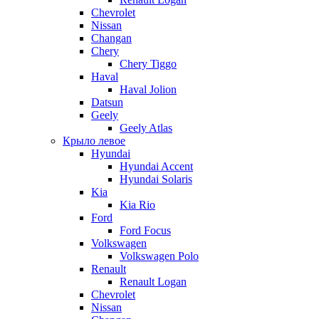
Chevrolet
Nissan
Changan
Chery
Chery Tiggo
Haval
Haval Jolion
Datsun
Geely
Geely Atlas
Крыло левое
Hyundai
Hyundai Accent
Hyundai Solaris
Kia
Kia Rio
Ford
Ford Focus
Volkswagen
Volkswagen Polo
Renault
Renault Logan
Chevrolet
Nissan