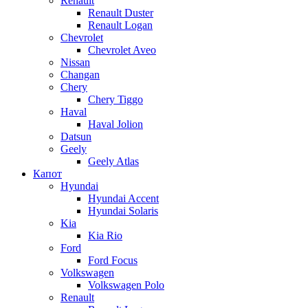
Renault
Renault Duster
Renault Logan
Chevrolet
Chevrolet Aveo
Nissan
Changan
Chery
Chery Tiggo
Haval
Haval Jolion
Datsun
Geely
Geely Atlas
Капот
Hyundai
Hyundai Accent
Hyundai Solaris
Kia
Kia Rio
Ford
Ford Focus
Volkswagen
Volkswagen Polo
Renault