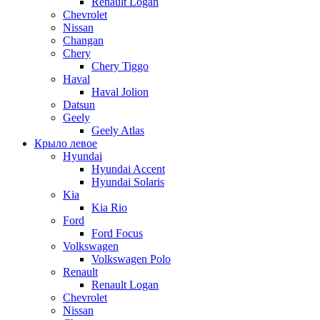
Renault Logan
Chevrolet
Nissan
Changan
Chery
Chery Tiggo
Haval
Haval Jolion
Datsun
Geely
Geely Atlas
Крыло левое
Hyundai
Hyundai Accent
Hyundai Solaris
Kia
Kia Rio
Ford
Ford Focus
Volkswagen
Volkswagen Polo
Renault
Renault Logan
Chevrolet
Nissan