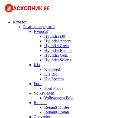
Каталог
Бампер передний
Hyundai
Hyundai i30
Hyundai Accent
Hyundai Creta
Hyundai Elantra
Hyundai Getz
Hyundai Solaris
Kia
Kia Ceed
Kia Rio
Kia Spectra
Ford
Ford Focus
Volkswagen
Volkswagen Polo
Renault
Renault Duster
Renault Logan
Chevrolet