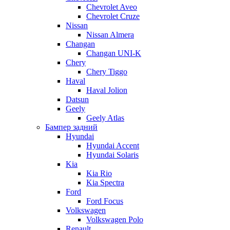
Chevrolet Aveo
Chevrolet Cruze
Nissan
Nissan Almera
Changan
Changan UNI-K
Chery
Chery Tiggo
Haval
Haval Jolion
Datsun
Geely
Geely Atlas
Бампер задний
Hyundai
Hyundai Accent
Hyundai Solaris
Kia
Kia Rio
Kia Spectra
Ford
Ford Focus
Volkswagen
Volkswagen Polo
Renault