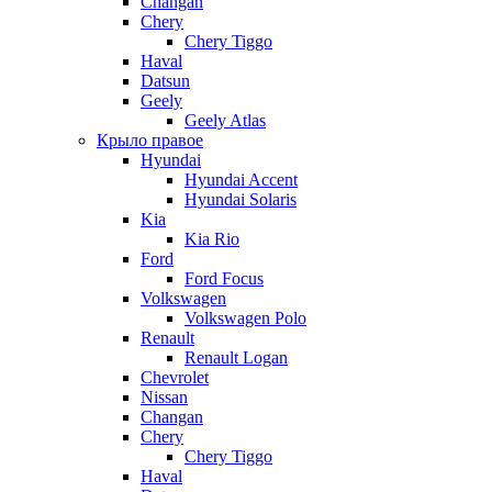
Changan
Chery
Chery Tiggo
Haval
Datsun
Geely
Geely Atlas
Крыло правое
Hyundai
Hyundai Accent
Hyundai Solaris
Kia
Kia Rio
Ford
Ford Focus
Volkswagen
Volkswagen Polo
Renault
Renault Logan
Chevrolet
Nissan
Changan
Chery
Chery Tiggo
Haval