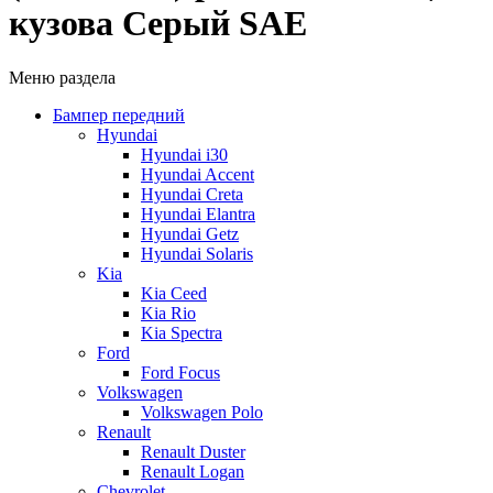
кузова Серый SAE
Меню раздела
Бампер передний
Hyundai
Hyundai i30
Hyundai Accent
Hyundai Creta
Hyundai Elantra
Hyundai Getz
Hyundai Solaris
Kia
Kia Ceed
Kia Rio
Kia Spectra
Ford
Ford Focus
Volkswagen
Volkswagen Polo
Renault
Renault Duster
Renault Logan
Chevrolet