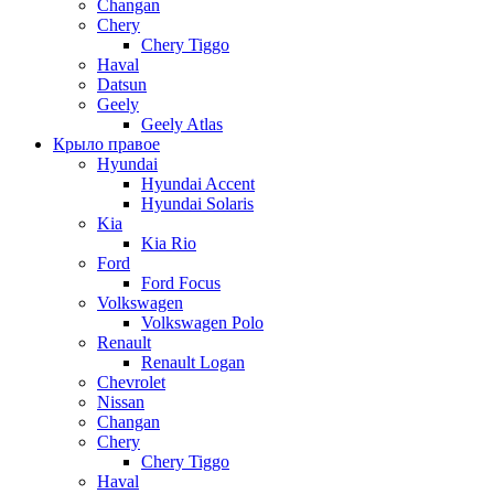
Changan
Chery
Chery Tiggo
Haval
Datsun
Geely
Geely Atlas
Крыло правое
Hyundai
Hyundai Accent
Hyundai Solaris
Kia
Kia Rio
Ford
Ford Focus
Volkswagen
Volkswagen Polo
Renault
Renault Logan
Chevrolet
Nissan
Changan
Chery
Chery Tiggo
Haval