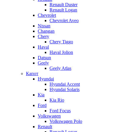
Renault Duster
Renault Logan
Chevrolet
Chevrolet Aveo
Nissan
Changan
Chery
Chery Tiggo
Haval
Haval Jolion
Datsun
Geely
Geely Atlas
Капот
Hyundai
Hyundai Accent
Hyundai Solaris
Kia
Kia Rio
Ford
Ford Focus
Volkswagen
Volkswagen Polo
Renault
Renault Logan