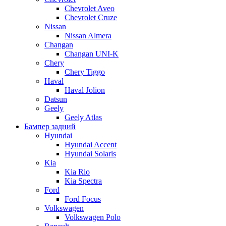
Chevrolet Aveo
Chevrolet Cruze
Nissan
Nissan Almera
Changan
Changan UNI-K
Chery
Chery Tiggo
Haval
Haval Jolion
Datsun
Geely
Geely Atlas
Бампер задний
Hyundai
Hyundai Accent
Hyundai Solaris
Kia
Kia Rio
Kia Spectra
Ford
Ford Focus
Volkswagen
Volkswagen Polo