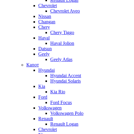
Renault Logan
Chevrolet
Chevrolet Aveo
Nissan
Changan
Chery
Chery Tiggo
Haval
Haval Jolion
Datsun
Geely
Geely Atlas
Капот
Hyundai
Hyundai Accent
Hyundai Solaris
Kia
Kia Rio
Ford
Ford Focus
Volkswagen
Volkswagen Polo
Renault
Renault Logan
Chevrolet