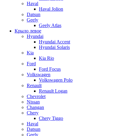
Haval
Haval Jolion
Datsun
Geely
Geely Atlas
Крыло левое
Hyundai
Hyundai Accent
Hyundai Solaris
Kia
Kia Rio
Ford
Ford Focus
Volkswagen
Volkswagen Polo
Renault
Renault Logan
Chevrolet
Nissan
Changan
Chery
Chery Tiggo
Haval
Datsun
Geely