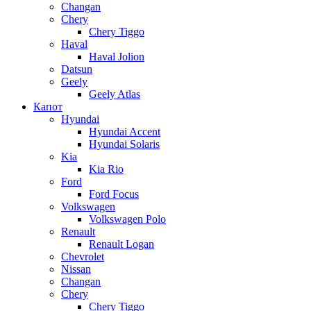
Changan
Chery
Chery Tiggo
Haval
Haval Jolion
Datsun
Geely
Geely Atlas
Капот
Hyundai
Hyundai Accent
Hyundai Solaris
Kia
Kia Rio
Ford
Ford Focus
Volkswagen
Volkswagen Polo
Renault
Renault Logan
Chevrolet
Nissan
Changan
Chery
Chery Tiggo