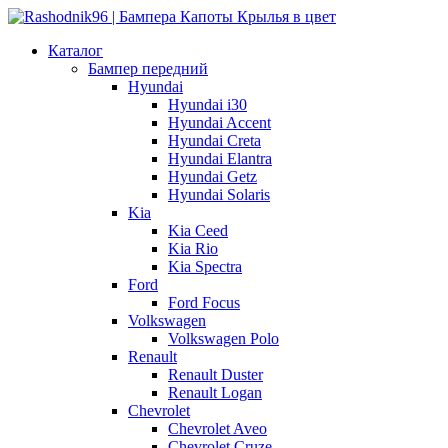
Каталог
Бампер передний
Hyundai
Hyundai i30
Hyundai Accent
Hyundai Creta
Hyundai Elantra
Hyundai Getz
Hyundai Solaris
Kia
Kia Ceed
Kia Rio
Kia Spectra
Ford
Ford Focus
Volkswagen
Volkswagen Polo
Renault
Renault Duster
Renault Logan
Chevrolet
Chevrolet Aveo
Chevrolet Cruze