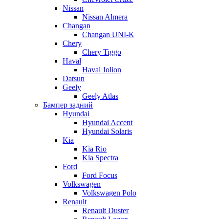
Nissan
Nissan Almera
Changan
Changan UNI-K
Chery
Chery Tiggo
Haval
Haval Jolion
Datsun
Geely
Geely Atlas
Бампер задний
Hyundai
Hyundai Accent
Hyundai Solaris
Kia
Kia Rio
Kia Spectra
Ford
Ford Focus
Volkswagen
Volkswagen Polo
Renault
Renault Duster