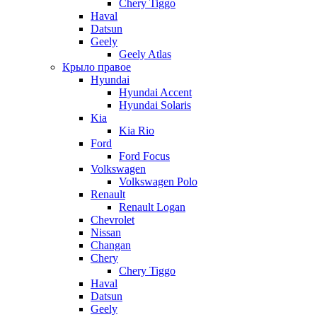
Chery Tiggo
Haval
Datsun
Geely
Geely Atlas
Крыло правое
Hyundai
Hyundai Accent
Hyundai Solaris
Kia
Kia Rio
Ford
Ford Focus
Volkswagen
Volkswagen Polo
Renault
Renault Logan
Chevrolet
Nissan
Changan
Chery
Chery Tiggo
Haval
Datsun
Geely