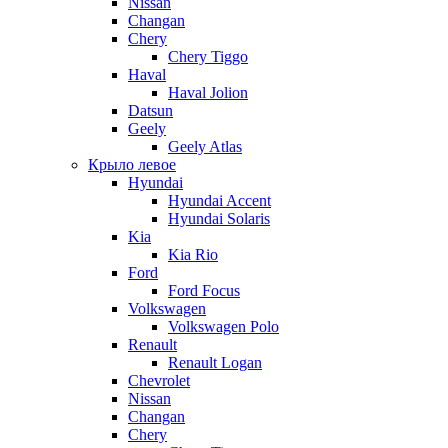
Nissan
Changan
Chery
Chery Tiggo
Haval
Haval Jolion
Datsun
Geely
Geely Atlas
Крыло левое
Hyundai
Hyundai Accent
Hyundai Solaris
Kia
Kia Rio
Ford
Ford Focus
Volkswagen
Volkswagen Polo
Renault
Renault Logan
Chevrolet
Nissan
Changan
Chery