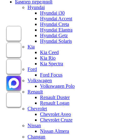
Бампер передний
Hyundai
Hyundai i30
Hyundai Accent
Hyundai Creta
Hyundai Elantra
Hyundai Getz
Hyundai Solaris
Kia
Kia Ceed
Kia Rio
Kia Spectra
Ford
Ford Focus
Volkswagen
Volkswagen Polo
Renault
Renault Duster
Renault Logan
Chevrolet
Chevrolet Aveo
Chevrolet Cruze
Nissan
Nissan Almera
Changan