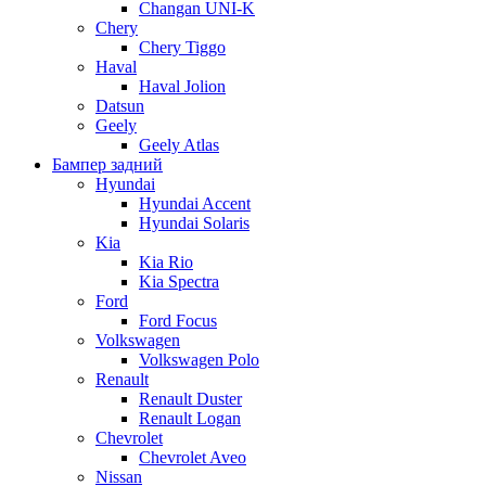
Changan UNI-K
Chery
Chery Tiggo
Haval
Haval Jolion
Datsun
Geely
Geely Atlas
Бампер задний
Hyundai
Hyundai Accent
Hyundai Solaris
Kia
Kia Rio
Kia Spectra
Ford
Ford Focus
Volkswagen
Volkswagen Polo
Renault
Renault Duster
Renault Logan
Chevrolet
Chevrolet Aveo
Nissan